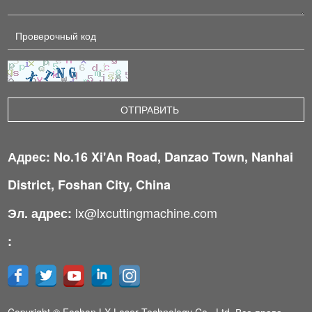
Адрес: No.16 Xi'An Road, Danzao Town, Nanhai
District, Foshan City, China
lx@lxcuttingmachine.com
Эл. адрес:
:
Copyright © Foshan LX Laser Technology Co., Ltd. Все права