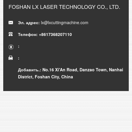
FOSHAN LX LASER TECHNOLOGY CO., LTD.
Эл. адрес:
lx@lxcuttingmachine.com
Телефон: +8617368207110
:
:
Добавить.: No.16 Xi'An Road, Danzao Town, Nanhai
District, Foshan City, China